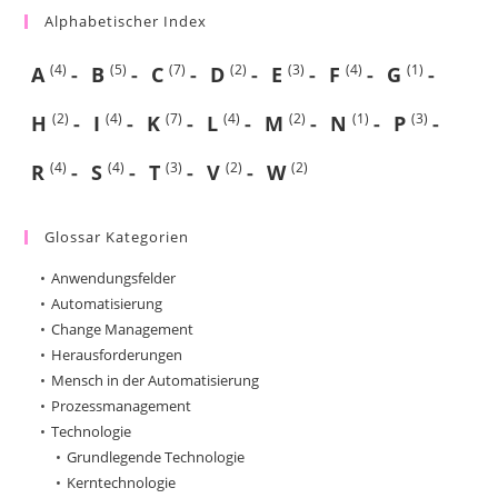
Alphabetischer Index
(4)
(5)
(7)
(2)
(3)
(4)
(1)
A
B
C
D
E
F
G
(2)
(4)
(7)
(4)
(2)
(1)
(3)
H
I
K
L
M
N
P
(4)
(4)
(3)
(2)
(2)
R
S
T
V
W
Glossar Kategorien
Anwendungsfelder
Automatisierung
Change Management
Herausforderungen
Mensch in der Automatisierung
Prozessmanagement
Technologie
Grundlegende Technologie
Kerntechnologie