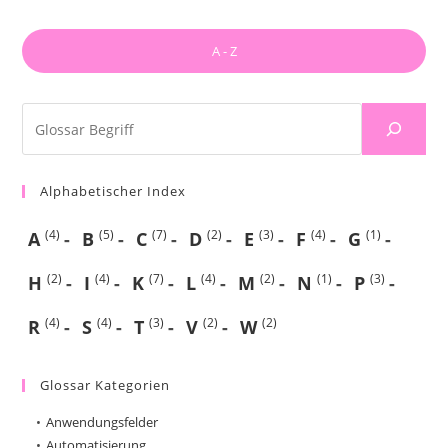
A - Z
Alphabetischer Index
(4)
(5)
(7)
(2)
(3)
(4)
(1)
A
B
C
D
E
F
G
(2)
(4)
(7)
(4)
(2)
(1)
(3)
H
I
K
L
M
N
P
(4)
(4)
(3)
(2)
(2)
R
S
T
V
W
Glossar Kategorien
Anwendungsfelder
Automatisierung