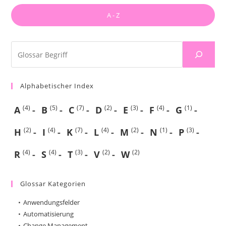
A - Z
Alphabetischer Index
(4)
(5)
(7)
(2)
(3)
(4)
(1)
A
B
C
D
E
F
G
(2)
(4)
(7)
(4)
(2)
(1)
(3)
H
I
K
L
M
N
P
(4)
(4)
(3)
(2)
(2)
R
S
T
V
W
Glossar Kategorien
Anwendungsfelder
Automatisierung
Change Management